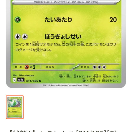
通
販
部