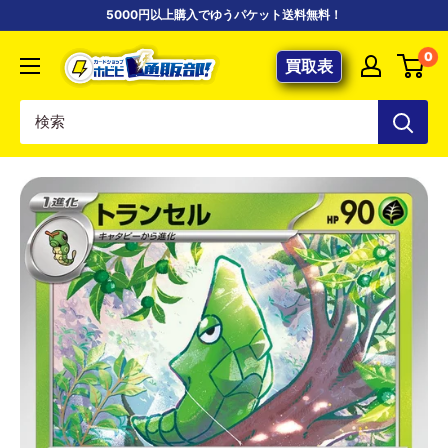
コ
5000円以上購入でゆうパケット送料無料！
ン
【ポ
0
テ
買取表
ケ
ン
カ
ツ
専
に
門
ス
店】
キ
カ
ッ
ー
プ
ド
す
シ
る
ョ
ッ
プ
ホ
ビ
ビ