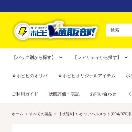
コ
ン
テ
【ポ
ン
ケ
ツ
カ
に
専
ス
門
【パック別から探す】
【レアリティから探す】
キ
店】
ッ
カ
☆ホビビのオリパ
☆ホビビオリジナルアイテム
ポ
プ
ー
す
ド
ご利用ガイド
状態評価・表記
お問い合わせ
《
る
シ
ョ
ッ
ホーム
すべての製品
【状態A】いかついヘルメット[094/070][UR
プ
ホ