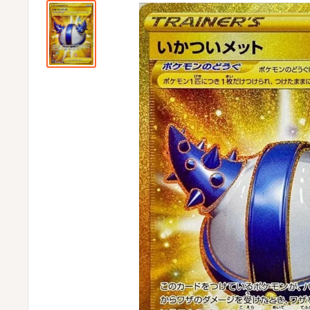
ビ
ビ
通
販
部