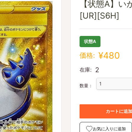
【状態A】いか
[UR][S6H]
状態A
¥480
価格:
2
在庫:
数量：
カートに追
お気に入りに追加