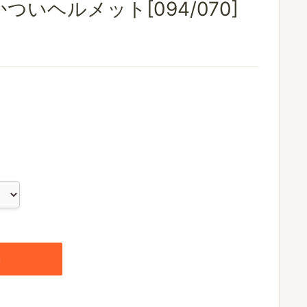
ついヘルメット[094/070]
加