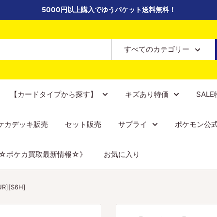
5000円以上購入でゆうパケット送料無料！
すべてのカテゴリー
【カードタイプから探す】
キズあり特価
SAL
ケカデッキ販売
セット販売
サプライ
ポケモン公
☆ポケカ買取最新情報☆》
お気に入り
][S6H]