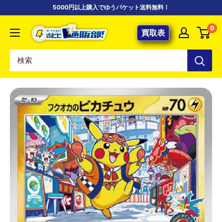
コ
5000円以上購入でゆうパケット送料無料！
ン
【ポ
0
テ
買取表
ケ
ン
カ
ツ
専
に
門
ス
店】
キ
カ
ッ
ー
プ
ド
す
シ
る
ョ
ッ
プ
ホ
ビ
ビ