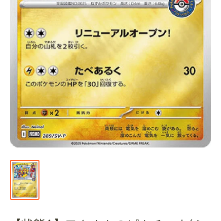
通
販
部