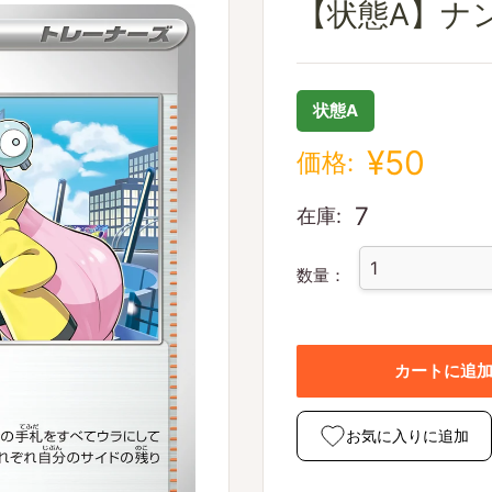
【状態A】ナンジャ
状態A
¥50
価格:
7
在庫:
数量：
カートに追
お気に入りに追加