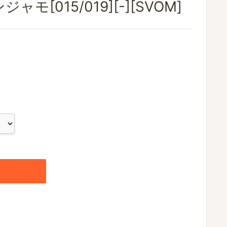
モ[015/019][-][SVOM]
加