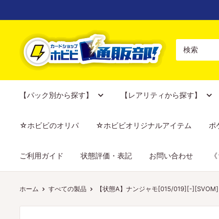
コ
ン
テ
【ポ
ン
ケ
ツ
カ
に
専
ス
門
【パック別から探す】
【レアリティから探す】
キ
店】
ッ
カ
☆ホビビのオリパ
☆ホビビオリジナルアイテム
ポ
プ
ー
す
ド
ご利用ガイド
状態評価・表記
お問い合わせ
《
る
シ
ョ
ッ
ホーム
すべての製品
【状態A】ナンジャモ[015/019][-][SVOM]
プ
ホ