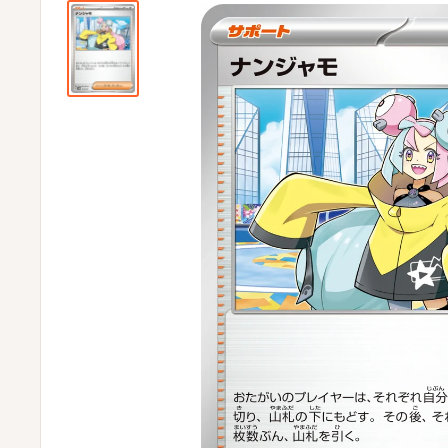
ビ
ビ
通
販
部