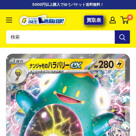
コ
5000円以上購入でゆうパケット送料無料！
ン
【ポ
0
テ
買取表
ケ
ン
カ
ツ
専
に
門
ス
店】
キ
カ
ッ
ー
プ
ド
す
シ
る
ョ
ッ
プ
ホ
ビ
ビ