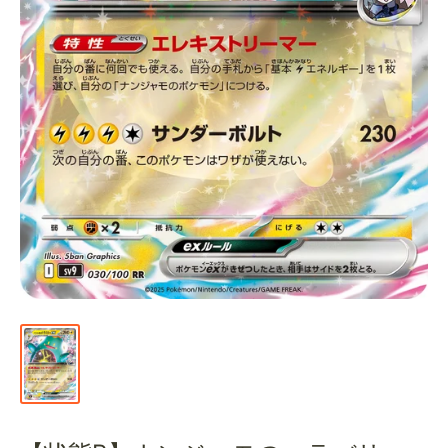
通
販
部