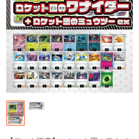
通
販
部