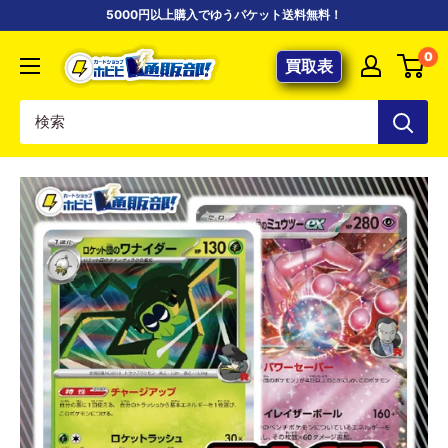
コ
5000円以上購入でゆうパケット送料無料！
ン
【ポ
0
テ
買取表
ケ
ン
カ
ツ
専
に
門
ス
店】
キ
カ
ッ
ー
プ
ド
す
シ
る
ョ
ッ
プ
ホ
ビ
ビ