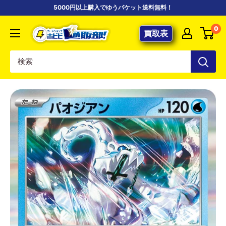
コ
5000円以上購入でゆうパケット送料無料！
ン
【ポ
0
テ
買取表
ケ
ン
カ
ツ
専
に
門
ス
店】
キ
カ
ッ
ー
プ
ド
す
シ
る
ョ
ッ
プ
ホ
ビ
ビ