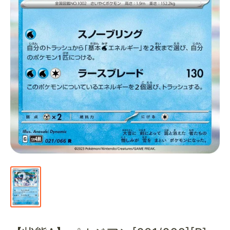
通
販
部