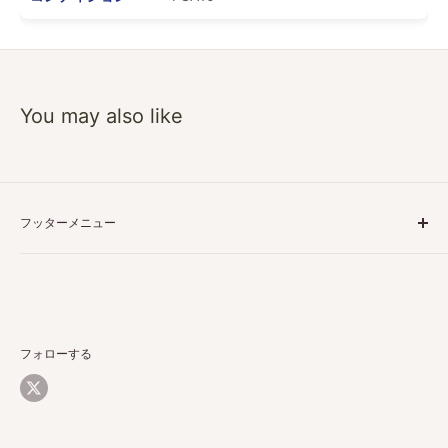
You may also like
フッターメニュー
特定商取引に基づく表記
プライバシーポリシー
ご利用ガイド
返品・返金について
フォローする
配送について
お問い合わせ