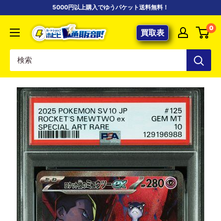
コ
5000円以上購入でゆうパケット送料無料！
ン
【ポ
0
テ
買取表
ケ
ン
カ
ツ
専
に
門
ス
店】
キ
カ
ッ
ー
プ
ド
す
シ
る
ョ
ッ
プ
ホ
ビ
ビ