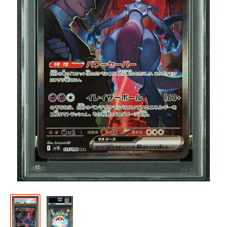
通
販
部