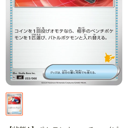
通
販
部