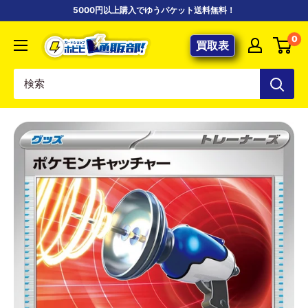
コ
5000円以上購入でゆうパケット送料無料！
ン
【ポ
0
テ
買取表
ケ
ン
カ
ツ
専
に
門
ス
店】
キ
カ
ッ
ー
プ
ド
す
シ
る
ョ
ッ
プ
ホ
ビ
ビ