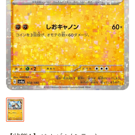
通
販
部