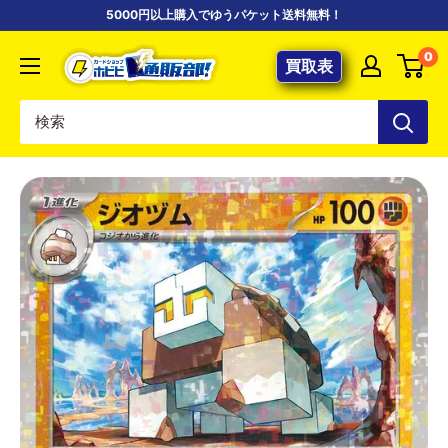
コ
5000円以上購入でゆうパケット送料無料！
ン
【ポ
0
テ
買取表
ケ
ン
カ
ツ
専
に
門
ス
店】
キ
カ
ッ
ー
プ
ド
す
シ
る
ョ
ッ
プ
ホ
ビ
ビ