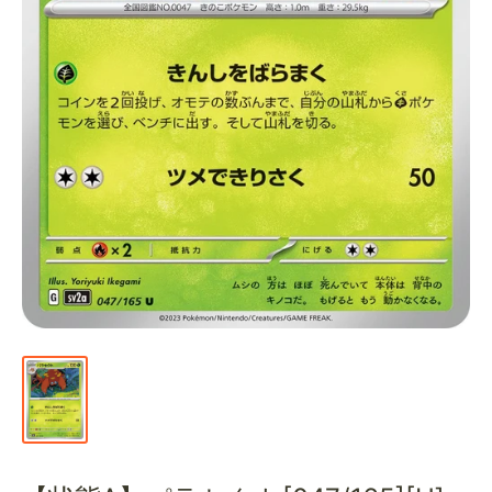
通
販
部