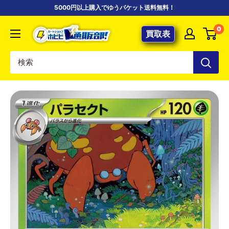
コ
5000円以上購入でゆうパケット送料無料！
ン
【ポ
0
テ
買取表
ケ
ン
カ
ツ
専
に
門
ス
店】
キ
カ
ッ
ー
プ
ド
す
シ
る
ョ
ッ
プ
ホ
ビ
ビ