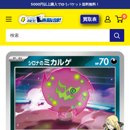
コ
5000円以上購入でゆうパケット送料無料！
ン
【ポ
0
テ
買取表
ケ
ン
カ
ツ
専
に
門
ス
店】
キ
カ
ッ
ー
プ
ド
す
シ
る
ョ
ッ
プ
ホ
ビ
ビ