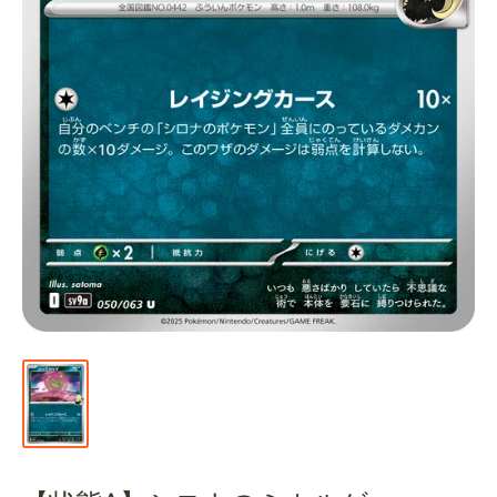
通
販
部