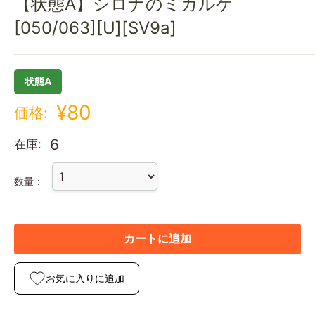
【状態A】シロナのミカルゲ
[050/063][U][SV9a]
状態A
¥80
価格:
6
在庫:
数量：
カートに追加
お気に入りに追加