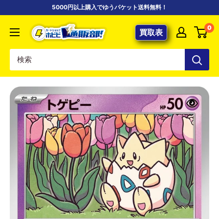
コ
5000円以上購入でゆうパケット送料無料！
ン
【ポ
0
テ
買取表
ケ
ン
カ
ツ
専
に
門
ス
店】
キ
カ
ッ
ー
プ
ド
す
シ
る
ョ
ッ
プ
ホ
ビ
ビ