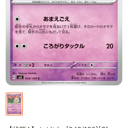
通
販
部