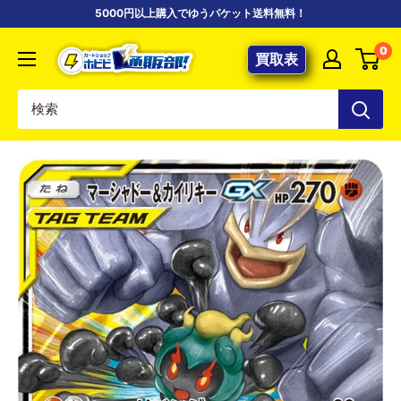
コ
5000円以上購入でゆうパケット送料無料！
ン
【ポ
0
テ
買取表
ケ
ン
カ
ツ
専
に
門
ス
店】
キ
カ
ッ
ー
プ
ド
す
シ
る
ョ
ッ
プ
ホ
ビ
ビ