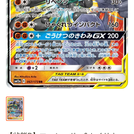
通
販
部