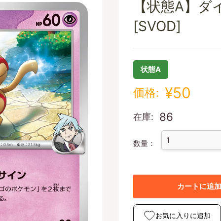
【状態A】ダイゴ
[SVOD]
状態A
¥50
価格:
86
在庫:
数量：
カートに追
お気に入りに追加