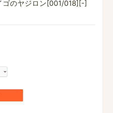
のヤジロン[001/018][-]
加