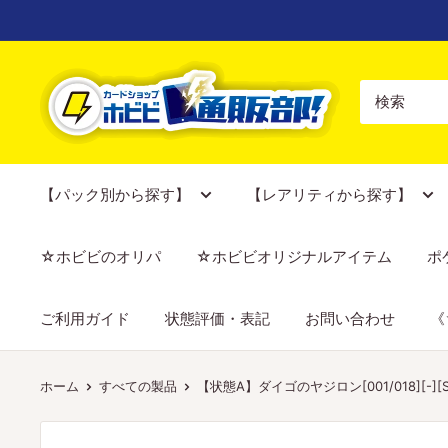
コ
ン
テ
【ポ
ン
ケ
ツ
カ
に
専
ス
門
【パック別から探す】
【レアリティから探す】
キ
店】
ッ
カ
☆ホビビのオリパ
☆ホビビオリジナルアイテム
ポ
プ
ー
す
ド
ご利用ガイド
状態評価・表記
お問い合わせ
《
る
シ
ョ
ッ
ホーム
すべての製品
【状態A】ダイゴのヤジロン[001/018][-][S
プ
ホ