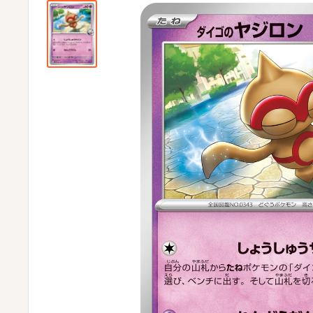
ビ
ビ
通
販
部