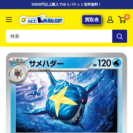
コ
5000円以上購入でゆうパケット送料無料！
ン
【ポ
0
テ
買取表
ケ
ン
カ
ツ
専
に
門
ス
店】
キ
カ
ッ
ー
プ
ド
す
シ
る
ョ
ッ
プ
ホ
ビ
ビ