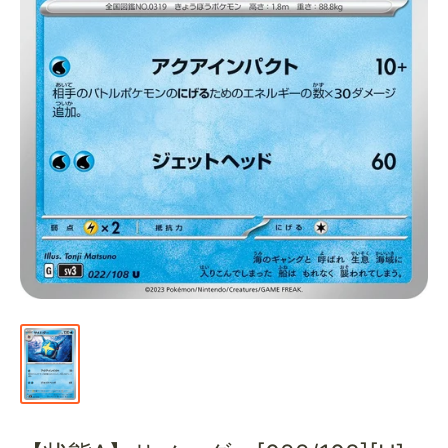
通
販
部