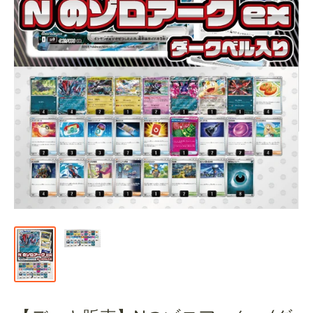
通
販
部