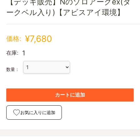
【デッキ販売】Nのゾロアークex(ダ
ークベル入り)【アビスアイ環境】
¥7,680
価格:
1
在庫:
数量：
カートに追加
お気に入りに追加