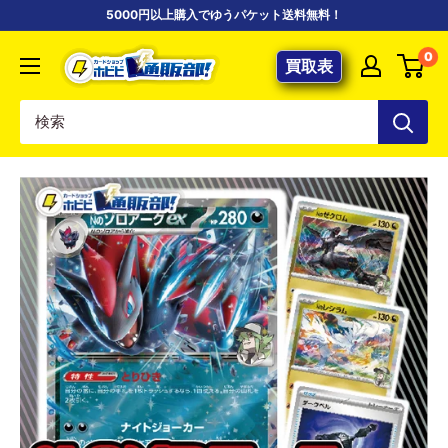
コ
5000円以上購入でゆうパケット送料無料！
ン
【ポ
0
テ
買取表
ケ
ン
カ
ツ
専
に
門
ス
店】
キ
カ
ッ
ー
プ
ド
す
シ
る
ョ
ッ
プ
ホ
ビ
ビ