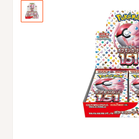
ビ
ビ
通
販
部