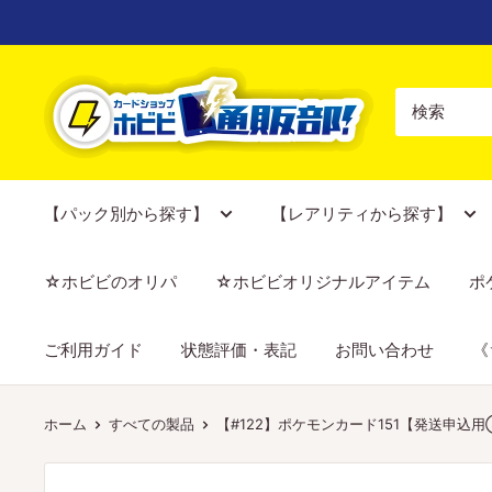
コ
ン
テ
【ポ
ン
ケ
ツ
カ
に
専
ス
門
【パック別から探す】
【レアリティから探す】
キ
店】
ッ
カ
☆ホビビのオリパ
☆ホビビオリジナルアイテム
ポ
プ
ー
す
ド
ご利用ガイド
状態評価・表記
お問い合わせ
《
る
シ
ョ
ッ
ホーム
すべての製品
【#122】ポケモンカード151【発送申込用③
プ
ホ