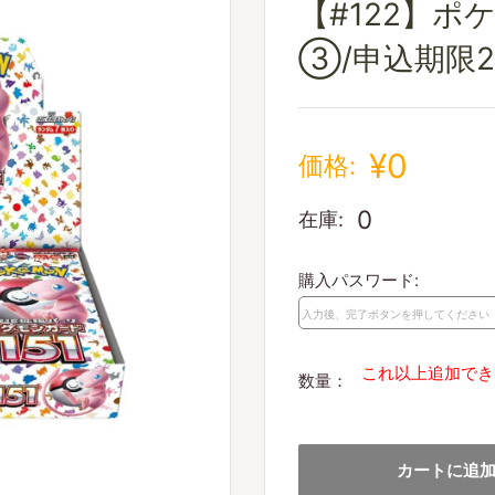
【#122】ポ
③/申込期限20
¥0
価格:
0
在庫:
購入パスワード:
これ以上追加でき
数量：
カートに追