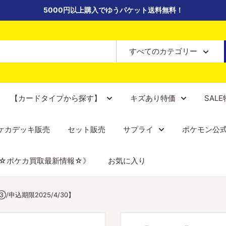
5000円以上購入でゆうパケット送料無料！
すべてのカテゴリー
【カードタイプから探す】
キズあり特価
SAL
ケカデッキ販売
セット販売
サプライ
ポケモン公
☆ポケカ買取最新情報☆》
お気に入り
/申込期限2025/4/30】