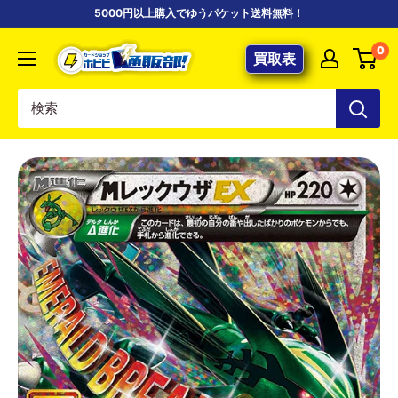
コ
5000円以上購入でゆうパケット送料無料！
ン
【ポ
0
テ
買取表
ケ
ン
カ
ツ
専
に
門
ス
店】
キ
カ
ッ
ー
プ
ド
す
シ
る
ョ
ッ
プ
ホ
ビ
ビ