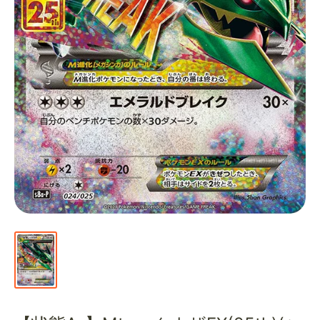
通
販
部