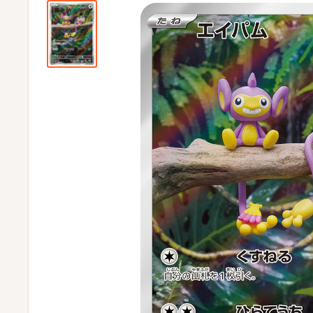
ビ
ビ
通
販
部