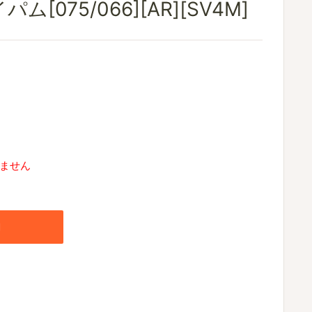
[075/066][AR][SV4M]
ません
加