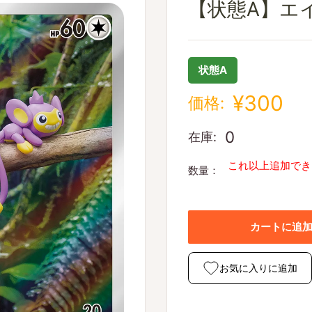
【状態A】エイパム
状態A
¥300
価格:
0
在庫:
これ以上追加でき
数量：
カートに追
お気に入りに追加