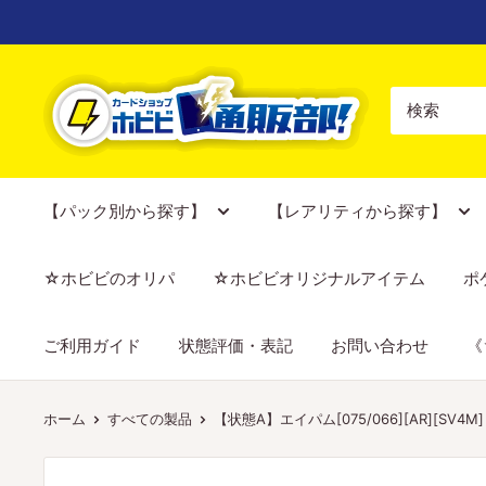
コ
ン
テ
【ポ
ン
ケ
ツ
カ
に
専
ス
門
【パック別から探す】
【レアリティから探す】
キ
店】
ッ
カ
☆ホビビのオリパ
☆ホビビオリジナルアイテム
ポ
プ
ー
す
ド
ご利用ガイド
状態評価・表記
お問い合わせ
《
る
シ
ョ
ッ
ホーム
すべての製品
【状態A】エイパム[075/066][AR][SV4M]
プ
ホ