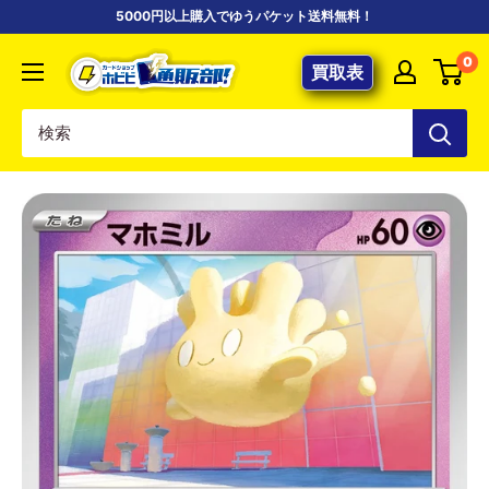
コ
5000円以上購入でゆうパケット送料無料！
ン
【ポ
0
テ
買取表
ケ
ン
カ
ツ
専
に
門
ス
店】
キ
カ
ッ
ー
プ
ド
す
シ
る
ョ
ッ
プ
ホ
ビ
ビ