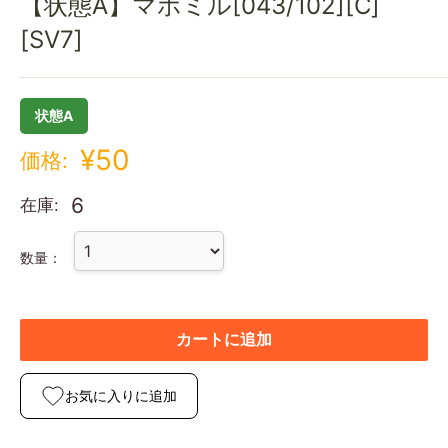
【状態A】マホミル[043/102][C]
[SV7]
状態A
¥50
価格:
6
在庫:
数量：
カートに追加
お気に入りに追加