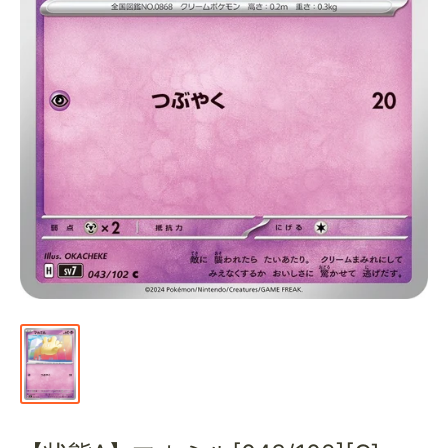
通
販
部