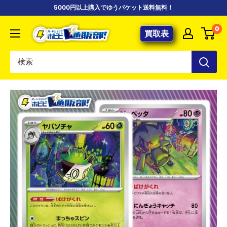
コ
5000円以上購入でゆうパケット送料無料！
ン
【ポ
0
テ
買取表
ケ
ン
カ
ツ
専
に
門
ス
店】
キ
カ
ッ
ー
プ
ド
す
シ
る
ョ
ッ
プ
ホ
ビ
ビ