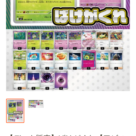
通
販
部