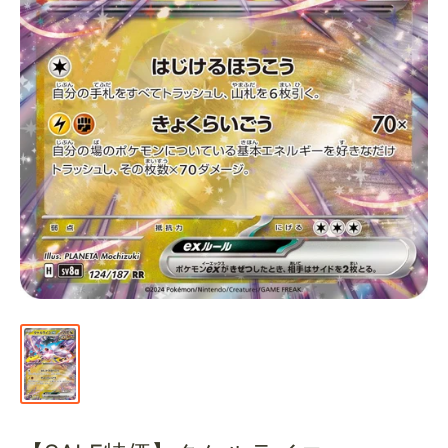
通
販
部