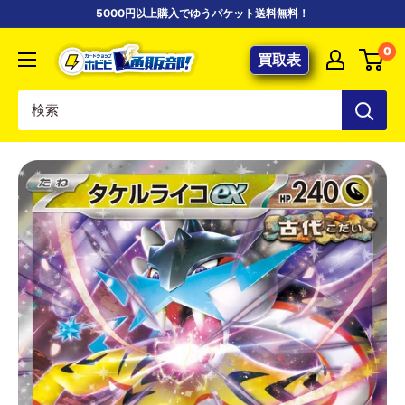
コ
5000円以上購入でゆうパケット送料無料！
ン
【ポ
0
テ
買取表
ケ
ン
カ
ツ
専
に
門
ス
店】
キ
カ
ッ
ー
プ
ド
す
シ
る
ョ
ッ
プ
ホ
ビ
ビ