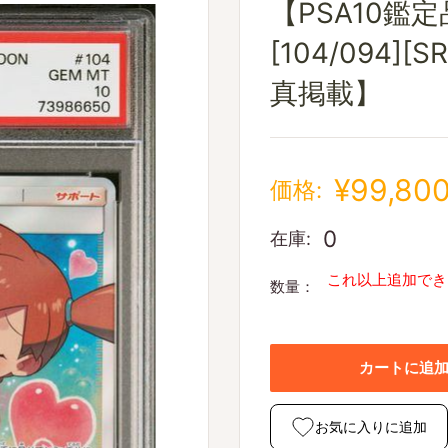
【PSA10鑑
[104/094][
真掲載】
¥99,80
価格:
0
在庫:
これ以上追加でき
数量：
カートに追
お気に入りに追加