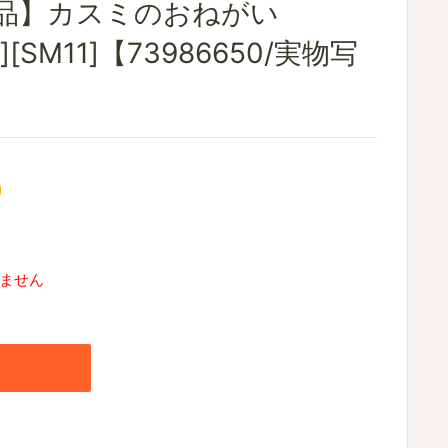
定品】カスミのおねがい
SR][SM11]【73986650/実物写
0
ません
加