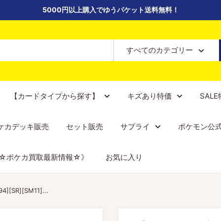
5000円以上購入でゆうパケット送料無料！
すべてのカテゴリー
【カードタイプから探す】
キズあり特価
SAL
ケカデッキ販売
セット販売
サプライ
ポケモン公
☆ポケカ買取最新情報☆》
お気に入り
SR][SM11]...