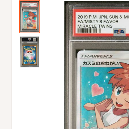
ビ
ビ
通
販
部