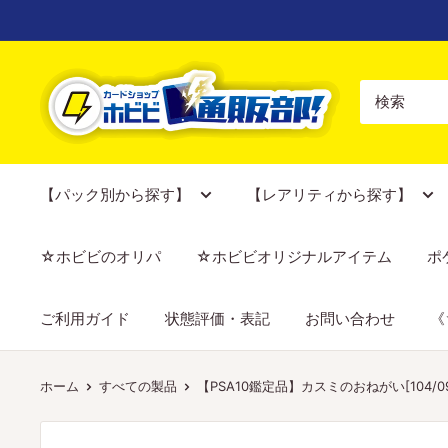
コ
ン
テ
【ポ
ン
ケ
ツ
カ
に
専
ス
門
【パック別から探す】
【レアリティから探す】
キ
店】
ッ
カ
☆ホビビのオリパ
☆ホビビオリジナルアイテム
ポ
プ
ー
す
ド
ご利用ガイド
状態評価・表記
お問い合わせ
《
る
シ
ョ
ッ
ホーム
すべての製品
【PSA10鑑定品】カスミのおねがい[104/094][
プ
ホ