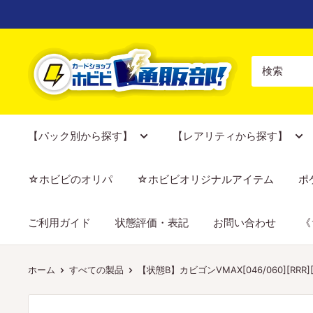
コ
ン
テ
【ポ
ン
ケ
ツ
カ
に
専
ス
門
【パック別から探す】
【レアリティから探す】
キ
店】
ッ
カ
☆ホビビのオリパ
☆ホビビオリジナルアイテム
ポ
プ
ー
す
ド
ご利用ガイド
状態評価・表記
お問い合わせ
《
る
シ
ョ
ッ
ホーム
すべての製品
【状態B】カビゴンVMAX[046/060][RRR][
プ
ホ