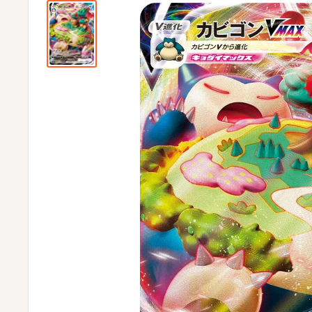
ビ
ビ
通
販
部