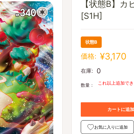
【状態B】カビゴ
[S1H]
状態B
¥3,170
価格:
0
在庫:
これ以上追加でき
数量：
カートに追
お気に入りに追加