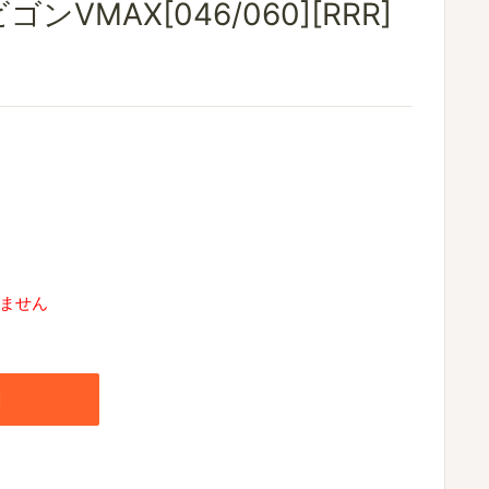
ンVMAX[046/060][RRR]
ません
加