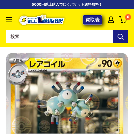
コ
5000円以上購入でゆうパケット送料無料！
ン
【ポ
0
テ
買取表
ケ
ン
カ
ツ
専
に
門
ス
店】
キ
カ
ッ
ー
プ
ド
す
シ
る
ョ
ッ
プ
ホ
ビ
ビ