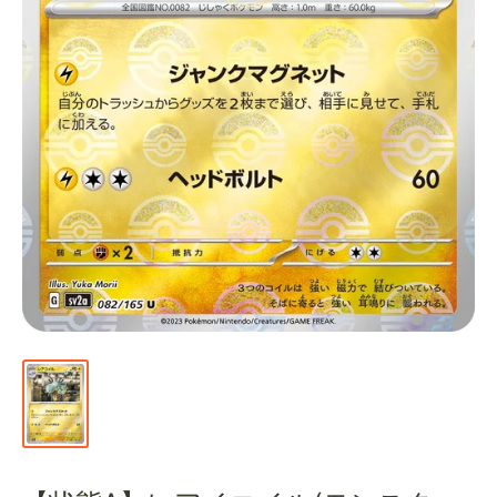
通
販
部