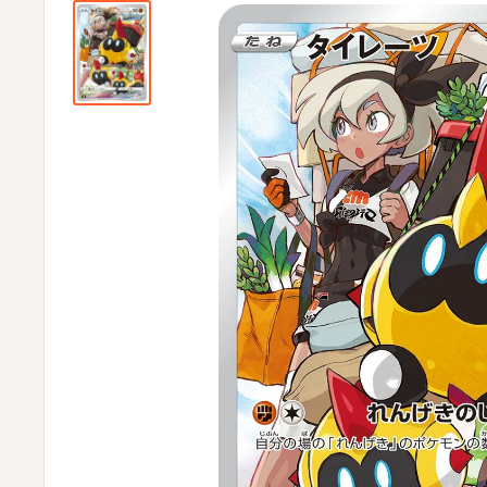
ビ
ビ
通
販
部