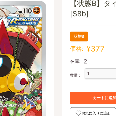
【状態B】タイレ
[S8b]
状態B
¥377
価格:
2
在庫:
数量：
カートに追
お気に入りに追加