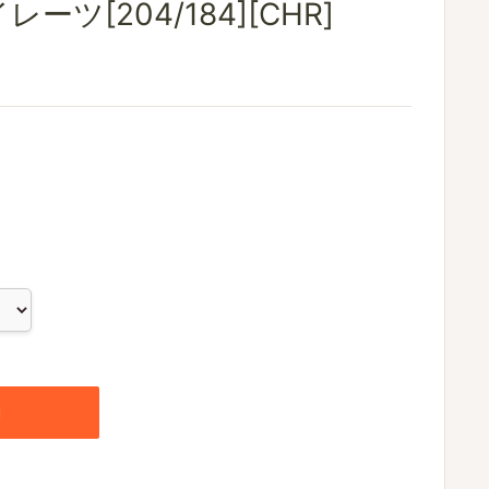
ーツ[204/184][CHR]
加