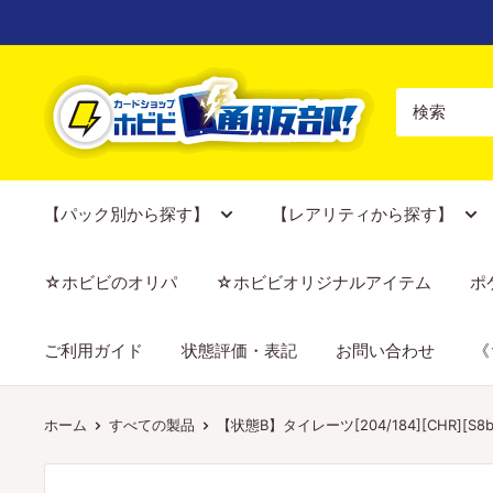
コ
ン
テ
【ポ
ン
ケ
ツ
カ
に
専
ス
門
【パック別から探す】
【レアリティから探す】
キ
店】
ッ
カ
☆ホビビのオリパ
☆ホビビオリジナルアイテム
ポ
プ
ー
す
ド
ご利用ガイド
状態評価・表記
お問い合わせ
《
る
シ
ョ
ッ
ホーム
すべての製品
【状態B】タイレーツ[204/184][CHR][S8b
プ
ホ