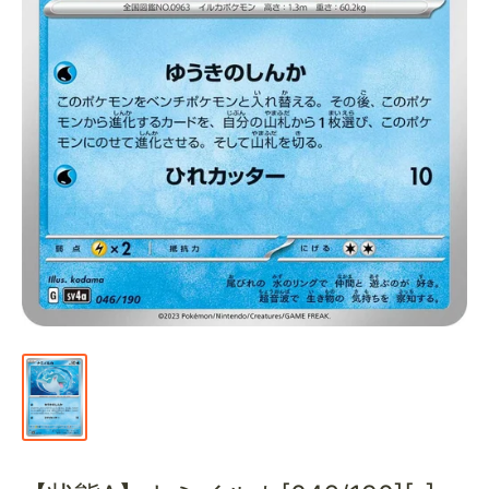
通
販
部