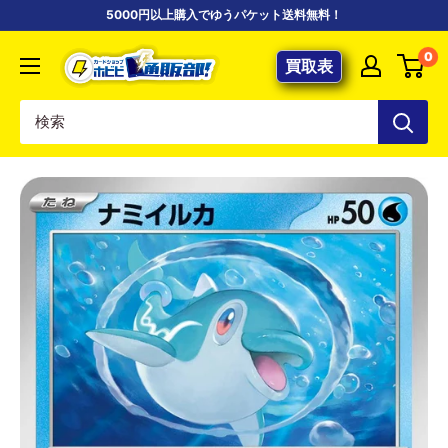
コ
5000円以上購入でゆうパケット送料無料！
ン
【ポ
0
テ
買取表
ケ
ン
カ
ツ
専
に
門
ス
店】
キ
カ
ッ
ー
プ
ド
す
シ
る
ョ
ッ
プ
ホ
ビ
ビ