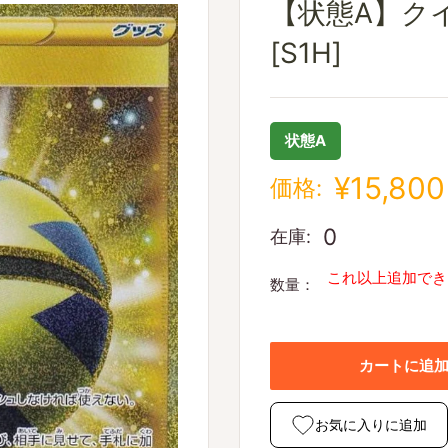
【状態A】クイッ
[S1H]
状態A
¥15,800
価格:
0
在庫:
これ以上追加でき
数量：
カートに追
お気に入りに追加