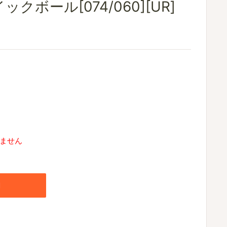
クボール[074/060][UR]
ません
加