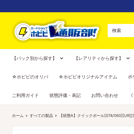
コ
ン
テ
【ポ
ン
ケ
ツ
カ
に
専
ス
門
【パック別から探す】
【レアリティから探す】
キ
店】
ッ
カ
☆ホビビのオリパ
☆ホビビオリジナルアイテム
ポ
プ
ー
す
ド
ご利用ガイド
状態評価・表記
お問い合わせ
《
る
シ
ョ
ッ
ホーム
すべての製品
【状態A】クイックボール[074/060][UR][S
プ
ホ