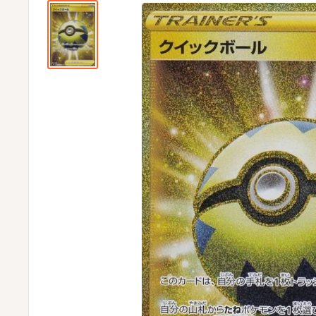
ビ
ビ
通
販
部