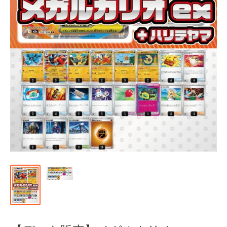
通
販
部