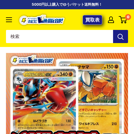
コ
5000円以上購入でゆうパケット送料無料！
ン
【ポ
0
テ
買取表
ケ
ン
カ
ツ
専
に
門
ス
店】
キ
カ
ッ
ー
プ
ド
す
シ
る
ョ
ッ
プ
ホ
ビ
ビ