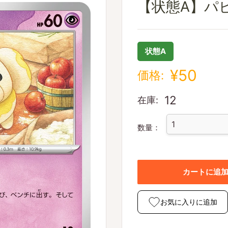
【状態A】パピモッ
状態A
¥50
価格:
12
在庫:
数量：
カートに追
お気に入りに追加