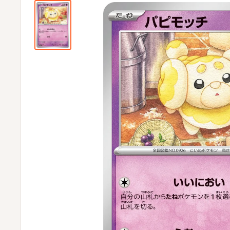
ビ
ビ
通
販
部