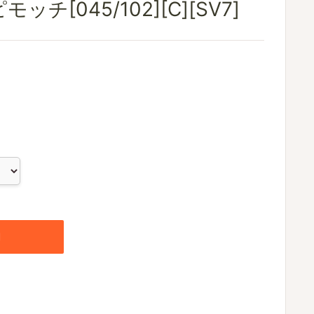
チ[045/102][C][SV7]
加