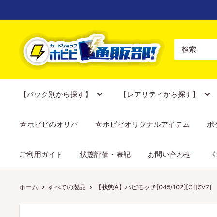
コ
ン
テ
【ポ
ン
ケ
ツ
カ
に
専
ス
門
【パック別から探す】
【レアリティから探す】
キ
店】
ッ
カ
☆ホビビのオリパ
☆ホビビオリジナルアイテム
ポ
プ
ー
す
ド
ご利用ガイド
状態評価・表記
お問い合わせ
《
る
シ
ョ
ッ
ホーム
すべての製品
【状態A】パピモッチ[045/102][C][SV7]
プ
ホ