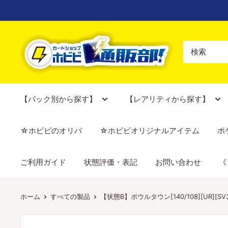
コ
ン
テ
【ポ
ン
ケ
ツ
カ
に
専
ス
門
【パック別から探す】
【レアリティから探す】
キ
店】
ッ
カ
☆ホビビのオリパ
☆ホビビオリジナルアイテム
ポ
プ
ー
す
ド
ご利用ガイド
状態評価・表記
お問い合わせ
《
る
シ
ョ
ッ
ホーム
すべての製品
【状態B】ボウルタウン[140/108][UR][SV
プ
ホ