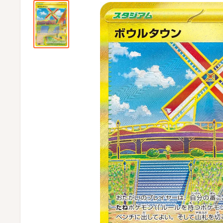
ビ
ビ
通
販
部