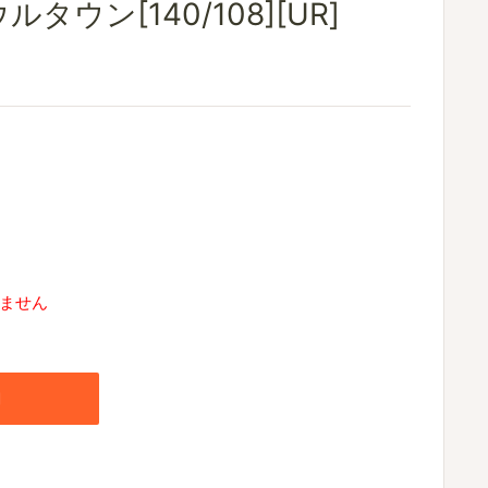
タウン[140/108][UR]
ません
加