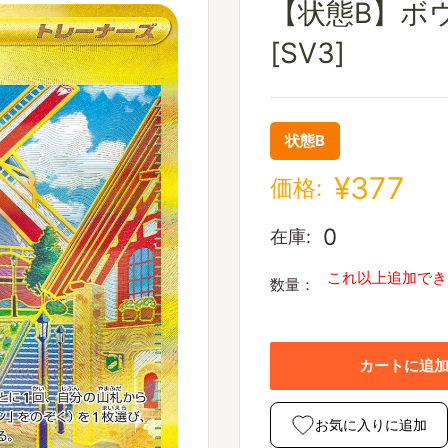
【状態B】ボウル
[SV3]
状態B
¥377
価格:
0
在庫:
これ以上追加でき
数量：
カートに追
お気に入りに追加