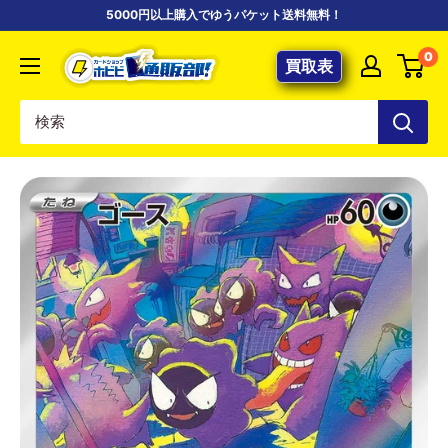
コ
5000円以上購入でゆうパケット送料無料！
ン
【ポ
0
テ
買取表
ケ
ン
カ
ツ
専
に
門
ス
店】
キ
カ
ッ
ー
プ
ド
す
シ
る
ョ
ッ
プ
ホ
ビ
ビ