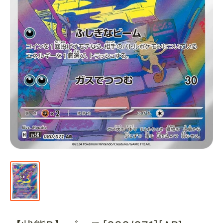
通
販
部