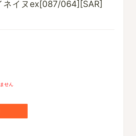
イヌex[087/064][SAR]
ません
加