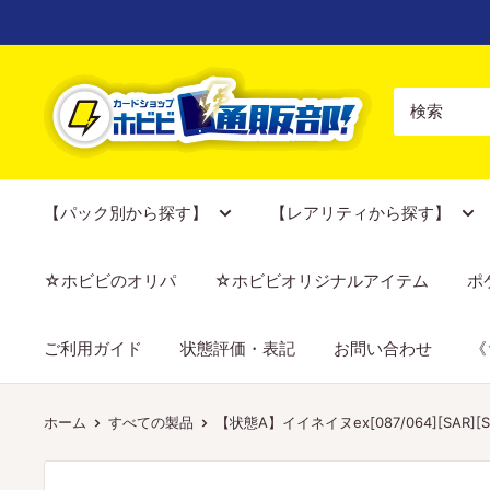
コ
ン
テ
【ポ
ン
ケ
ツ
カ
に
専
ス
門
【パック別から探す】
【レアリティから探す】
キ
店】
ッ
カ
☆ホビビのオリパ
☆ホビビオリジナルアイテム
ポ
プ
ー
す
ド
ご利用ガイド
状態評価・表記
お問い合わせ
《
る
シ
ョ
ッ
ホーム
すべての製品
【状態A】イイネイヌex[087/064][SAR][S
プ
ホ