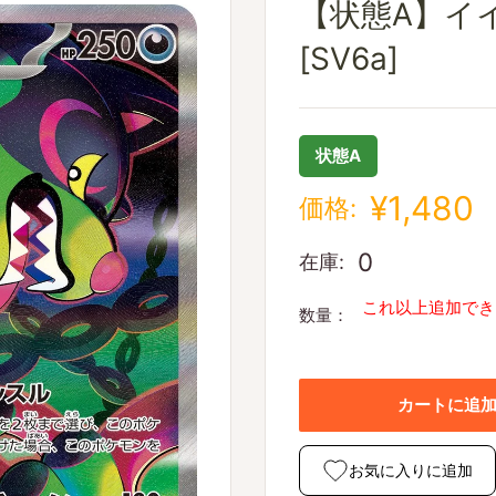
【状態A】イイネ
[SV6a]
状態A
¥1,480
価格:
0
在庫:
これ以上追加でき
数量：
カートに追
お気に入りに追加