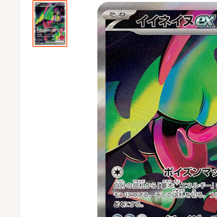
ビ
ビ
通
販
部