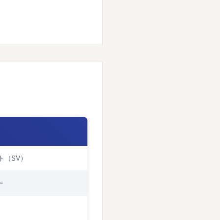
ト（SV）
ー