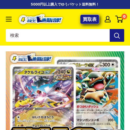
コ
5000円以上購入でゆうパケット送料無料！
ン
【ポ
0
テ
買取表
ケ
ン
カ
ツ
専
に
門
ス
店】
キ
カ
ッ
ー
プ
ド
す
シ
る
ョ
ッ
プ
ホ
ビ
ビ