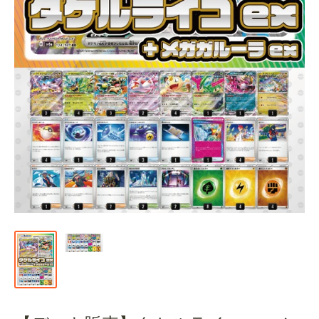
通
販
部