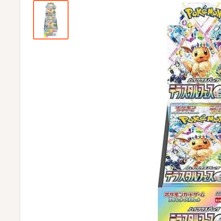
ビ
ビ
通
販
部