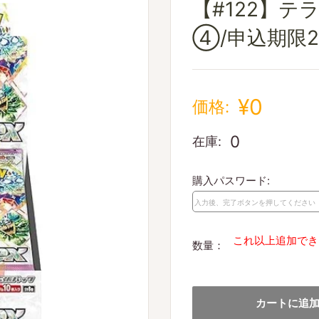
【#122】テ
④/申込期限20
¥0
価格:
0
在庫:
購入パスワード:
これ以上追加でき
数量：
カートに追