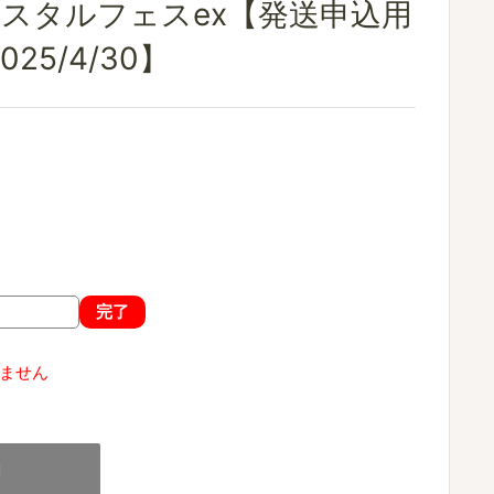
ラスタルフェスex【発送申込用
25/4/30】
完了
ません
加