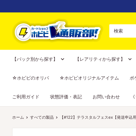
コ
ン
テ
【ポ
ン
ケ
ツ
カ
に
専
ス
門
【パック別から探す】
【レアリティから探す】
キ
店】
ッ
カ
☆ホビビのオリパ
☆ホビビオリジナルアイテム
ポ
プ
ー
す
ド
ご利用ガイド
状態評価・表記
お問い合わせ
《
る
シ
ョ
ッ
ホーム
すべての製品
【#122】テラスタルフェスex【発送申込用④
プ
ホ