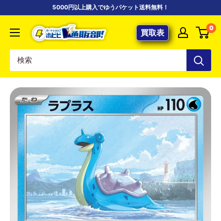
コ
5000円以上購入でゆうパケット送料無料！
ン
【ポ
0
テ
買取表
ケ
ン
カ
ツ
専
に
門
ス
店】
キ
カ
ッ
ー
プ
ド
す
シ
る
ョ
ッ
プ
ホ
ビ
ビ