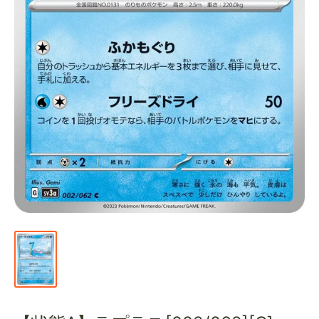
通
販
部