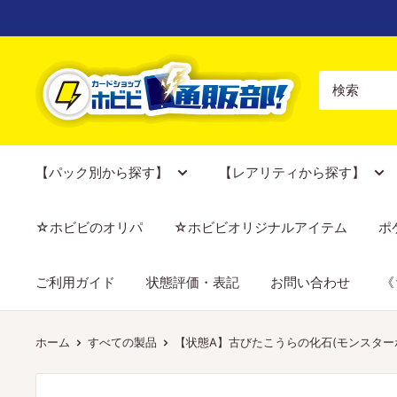
コ
ン
テ
【ポ
ン
ケ
ツ
カ
に
専
ス
門
【パック別から探す】
【レアリティから探す】
キ
店】
ッ
カ
☆ホビビのオリパ
☆ホビビオリジナルアイテム
ポ
プ
ー
す
ド
ご利用ガイド
状態評価・表記
お問い合わせ
《
る
シ
ョ
ッ
ホーム
すべての製品
【状態A】古びたこうらの化石(モンスターボールミ
プ
ホ