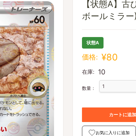
【状態A】古
ボールミラー)[15
状態A
¥80
価格:
10
在庫:
数量：
カートに追
お気に入りに追加