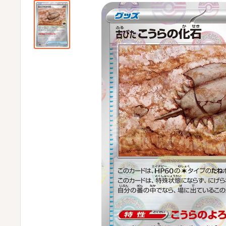
ビ
ビ
通
販
部