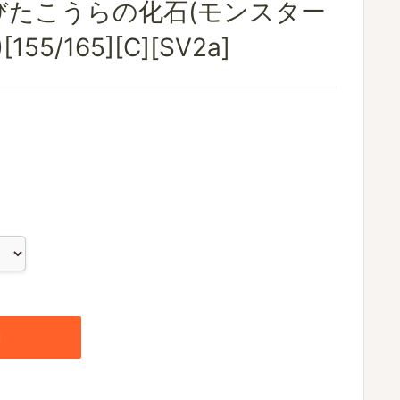
びたこうらの化石(モンスター
5/165][C][SV2a]
加