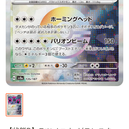
通
販
部