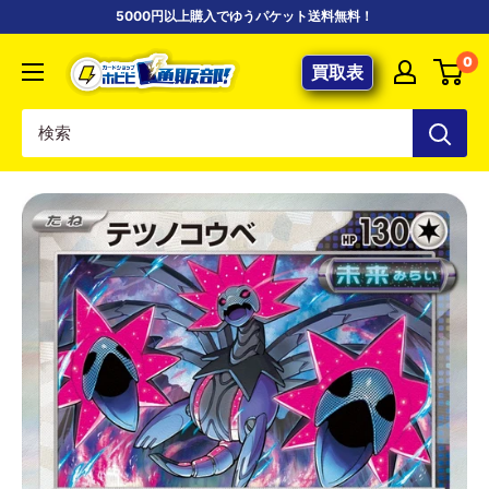
コ
5000円以上購入でゆうパケット送料無料！
ン
【ポ
0
テ
買取表
ケ
ン
カ
ツ
専
に
門
ス
店】
キ
カ
ッ
ー
プ
ド
す
シ
る
ョ
ッ
プ
ホ
ビ
ビ