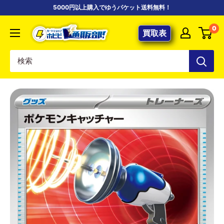
コ
5000円以上購入でゆうパケット送料無料！
ン
【ポ
0
テ
買取表
ケ
ン
カ
ツ
専
に
門
ス
店】
キ
カ
ッ
ー
プ
ド
す
シ
る
ョ
ッ
プ
ホ
ビ
ビ