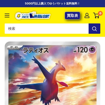
コ
5000円以上購入でゆうパケット送料無料！
ン
【ポ
0
テ
買取表
ケ
ン
カ
ツ
専
に
門
ス
店】
キ
カ
ッ
ー
プ
ド
す
シ
る
ョ
ッ
プ
ホ
ビ
ビ