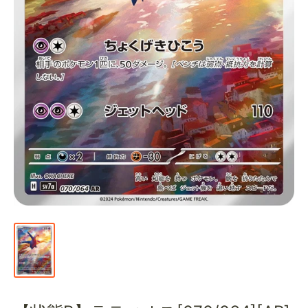
通
販
部