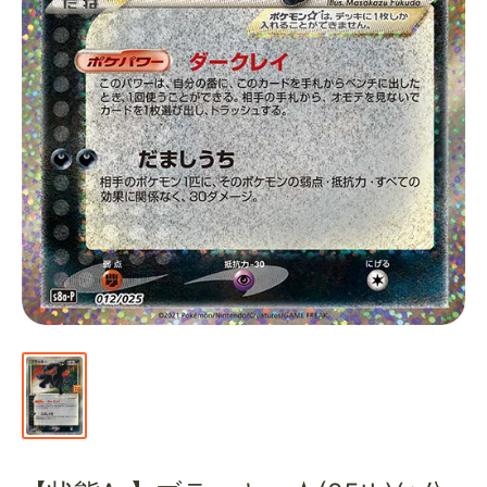
通
販
部