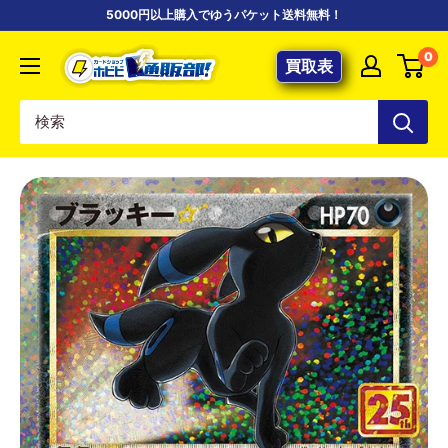
コ
5000円以上購入でゆうパケット送料無料！
ン
【ポ
0
テ
買取表
ケ
ン
カ
ツ
専
に
門
ス
店】
キ
カ
ッ
ー
プ
ド
す
シ
る
ョ
ッ
プ
ホ
ビ
ビ