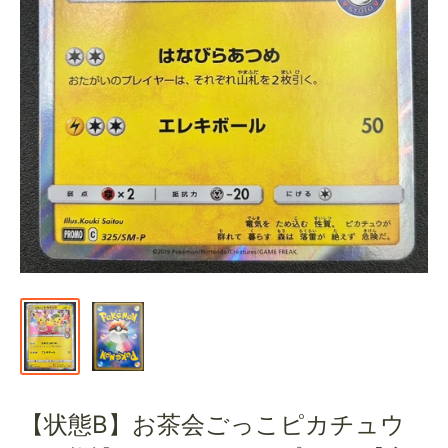
通
販
部
【状態B】お茶会ごっこピカチュウ