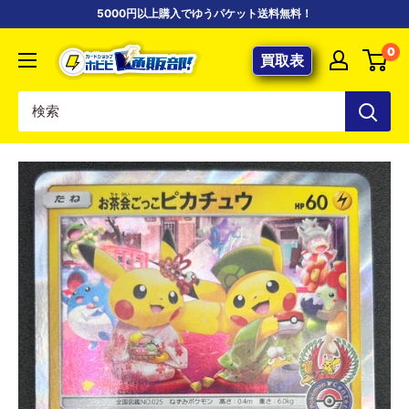
コ
5000円以上購入でゆうパケット送料無料！
ン
【ポ
0
テ
買取表
ケ
ン
カ
ツ
専
に
門
ス
店】
キ
カ
ッ
ー
プ
ド
す
シ
る
ョ
ッ
プ
ホ
ビ
ビ