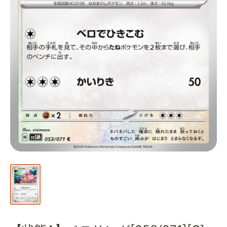
通
販
部