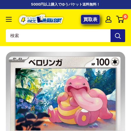
コ
5000円以上購入でゆうパケット送料無料！
ン
【ポ
0
テ
買取表
ケ
ン
カ
ツ
専
に
門
ス
店】
キ
カ
ッ
ー
プ
ド
す
シ
る
ョ
ッ
プ
ホ
ビ
ビ