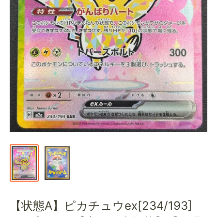
通
販
部
【状態A】ピカチュウex[234/193]