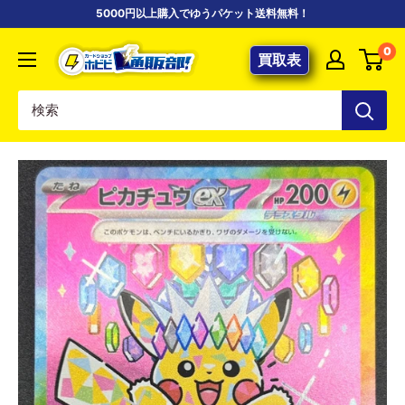
コ
5000円以上購入でゆうパケット送料無料！
ン
【ポ
0
テ
買取表
ケ
ン
カ
ツ
専
に
門
ス
店】
キ
カ
ッ
ー
プ
ド
す
シ
る
ョ
ッ
プ
ホ
ビ
ビ