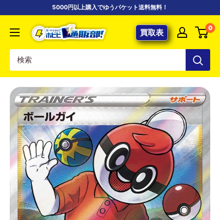
コ
5000円以上購入でゆうパケット送料無料！
ン
【ポ
0
テ
買取表
ケ
ン
カ
ツ
専
に
門
ス
店】
キ
カ
ッ
ー
プ
ド
す
シ
る
ョ
ッ
プ
ホ
ビ
ビ