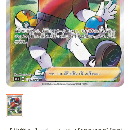
通
販
部