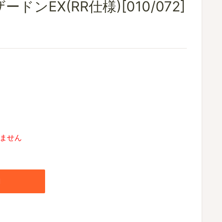
ドンEX(RR仕様)[010/072]
ません
加