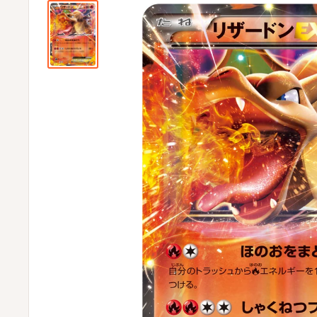
ビ
ビ
通
販
部