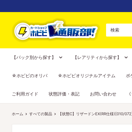
コ
ン
テ
【ポ
ン
ケ
ツ
カ
に
専
ス
門
【パック別から探す】
【レアリティから探す】
キ
店】
ッ
カ
☆ホビビのオリパ
☆ホビビオリジナルアイテム
ポ
プ
ー
す
ド
ご利用ガイド
状態評価・表記
お問い合わせ
《
る
シ
ョ
ッ
ホーム
すべての製品
【状態C】リザードンEX(RR仕様)[010/072][-
プ
ホ