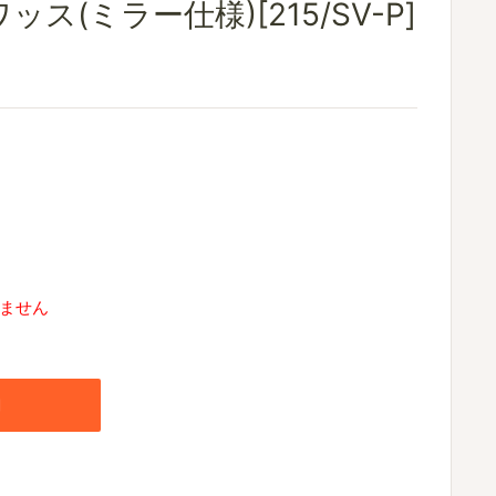
ス(ミラー仕様)[215/SV-P]
ません
加