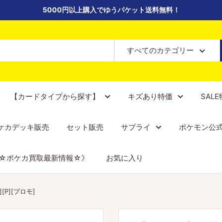
5000円以上購入でゆうパケット送料無料！
すべてのカテゴリー
【カードタイプから探す】
キズあり特価
SAL
ケカデッキ販売
セット販売
サプライ
ポケモン公
☆ポケカ買取最新情報☆》
お気に入り
[P][プロモ]