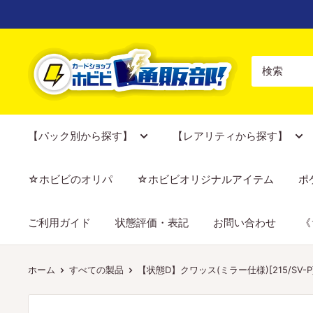
コ
ン
テ
【ポ
ン
ケ
ツ
カ
に
専
ス
門
【パック別から探す】
【レアリティから探す】
キ
店】
ッ
カ
☆ホビビのオリパ
☆ホビビオリジナルアイテム
ポ
プ
ー
す
ド
ご利用ガイド
状態評価・表記
お問い合わせ
《
る
シ
ョ
ッ
ホーム
すべての製品
【状態D】クワッス(ミラー仕様)[215/SV-P]
プ
ホ