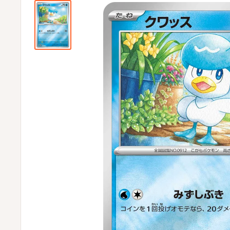
ビ
ビ
通
販
部