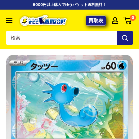
コ
5000円以上購入でゆうパケット送料無料！
ン
【ポ
0
テ
買取表
ケ
ン
カ
ツ
専
に
門
ス
店】
キ
カ
ッ
ー
プ
ド
す
シ
る
ョ
ッ
プ
ホ
ビ
ビ