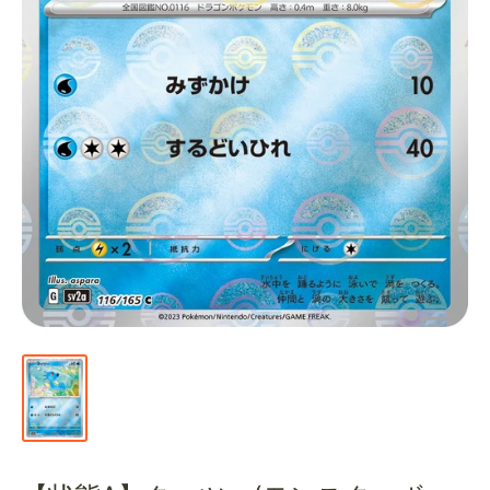
通
販
部