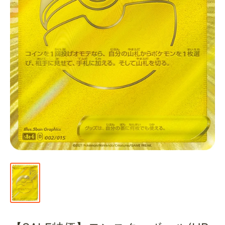
通
販
部