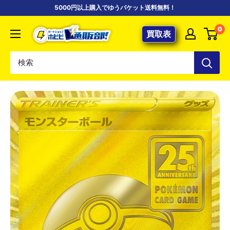
コ
5000円以上購入でゆうパケット送料無料！
ン
【ポ
0
テ
買取表
ケ
ン
カ
ツ
専
に
門
ス
店】
キ
カ
ッ
ー
プ
ド
す
シ
る
ョ
ッ
プ
ホ
ビ
ビ